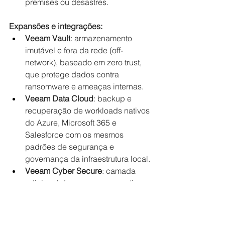
premises ou desastres.
Expansões e integrações:
Veeam Vault
: armazenamento 
imutável e fora da rede (off-
network), baseado em zero trust, 
que protege dados contra 
ransomware e ameaças internas.
Veeam Data Cloud
: backup e 
recuperação de workloads nativos 
do Azure, Microsoft 365 e 
Salesforce com os mesmos 
padrões de segurança e 
governança da infraestrutura local.
Veeam Cyber Secure
: camada 
adicional de segurança proativa e 
validação contínua, com 
auditorias, recomendações 
especializadas e relatórios de 