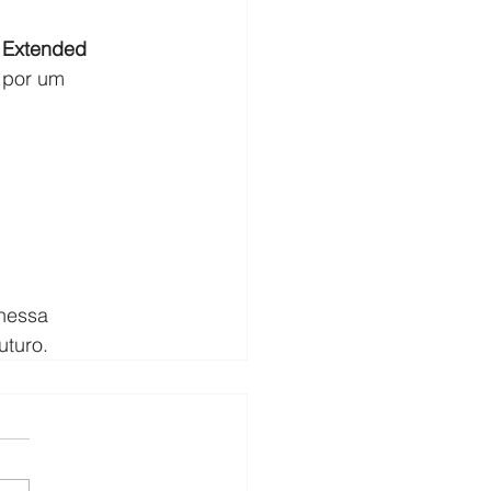
 
Extended 
 por um 
nessa 
uturo.